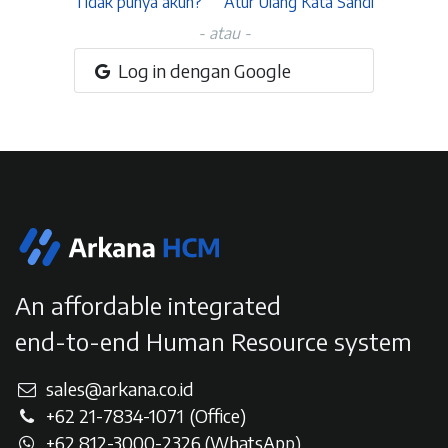
Tidak punya akun?
Atur Ulang Kata Sandi
- atau -
Log in dengan Google
An affordable integrated
end-to-end Human Resource system
sales@arkana.co.id
+62 21-7834-107
1
(Office)
+62 812-3000-2326 (WhatsAp
p)