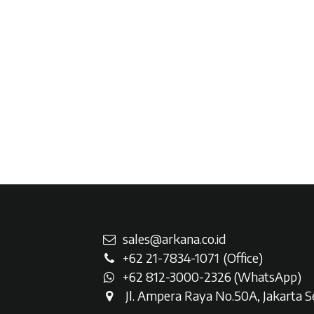
sales@arkana.co.id
+62 21-7834-107
1
(Office)
+62 812-3000-2326 (WhatsAp
p)
Jl. Ampera Raya No.50A, Jakarta Se