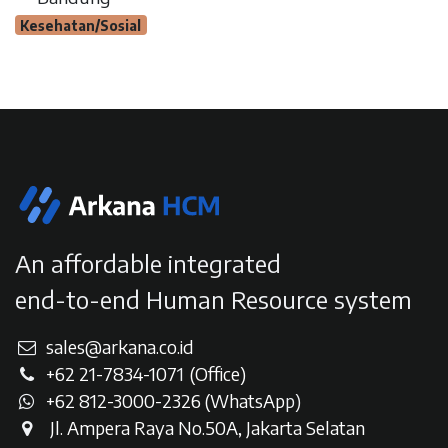
Kesehatan/Sosial
An affordable integrated
end-to-end Human Resource system
sales@arkana.co.id
+62 21-7834-107
1
(Office)
+62 812-3000-2326 (WhatsAp
p)
Jl. Ampera Raya No.50A, Jakarta Selatan​