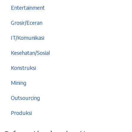
1
Entertainment
9
Grosir/Eceran
5
IT/Komunikasi
6
Kesehatan/Sosial
1
Konstruksi
2
Mining
2
Outsourcing
5
Produksi