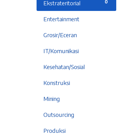
0
Ekstrateritorial
1
Entertainment
9
Grosir/Eceran
5
IT/Komunikasi
6
Kesehatan/Sosial
1
Konstruksi
2
Mining
2
Outsourcing
An affordable integrated
5
Produksi