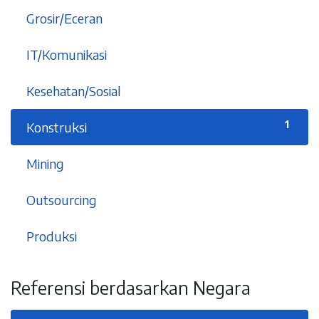
9
Grosir/Eceran
5
IT/Komunikasi
6
Kesehatan/Sosial
1
Konstruksi
2
Mining
2
Outsourcing
5
Produksi
Referensi berdasarkan Negara