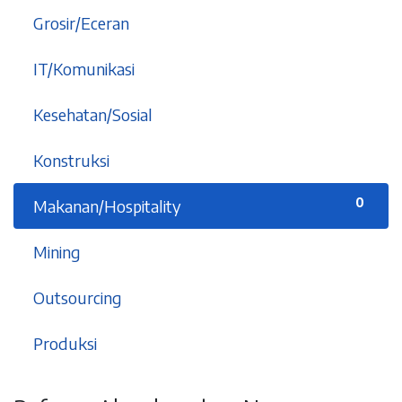
9
Grosir/Eceran
5
IT/Komunikasi
6
Kesehatan/Sosial
1
Konstruksi
0
Makanan/Hospitality
2
Mining
2
Outsourcing
5
Produksi