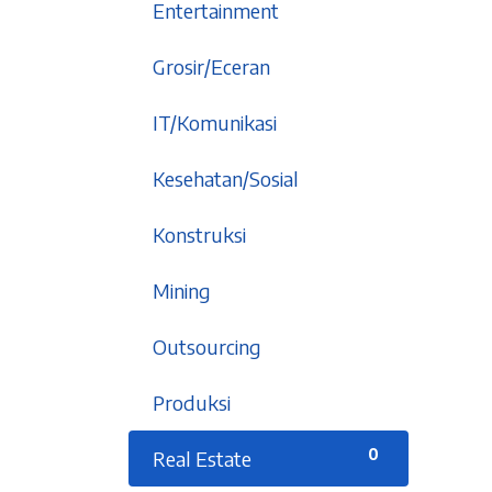
1
Entertainment
9
Grosir/Eceran
5
IT/Komunikasi
6
Kesehatan/Sosial
1
Konstruksi
2
Mining
2
Outsourcing
5
Produksi
An affordable integrated
0
Real Estate