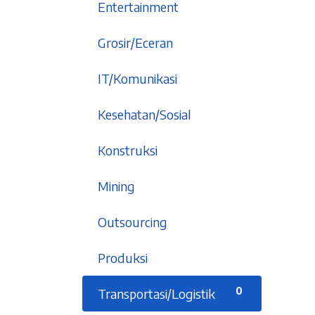
1
Entertainment
9
Grosir/Eceran
5
IT/Komunikasi
6
Kesehatan/Sosial
1
Konstruksi
2
Mining
2
Outsourcing
5
Produksi
An affordable integrated
0
Transportasi/Logistik