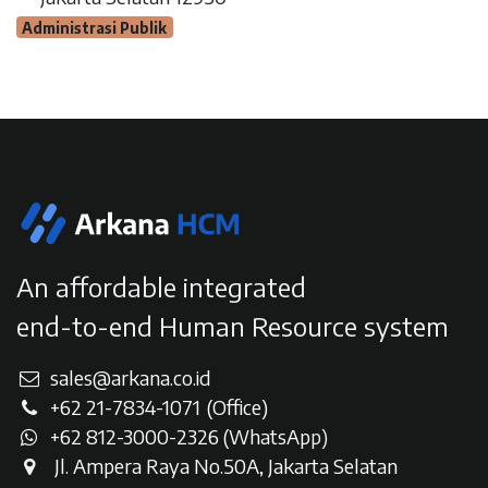
Administrasi Publik
An affordable integrated
end-to-end Human Resource system
sales@arkana.co.id
+62 21-7834-107
1
(Office)
+62 812-3000-2326 (WhatsAp
p)
Jl. Ampera Raya No.50A, Jakarta Selatan​