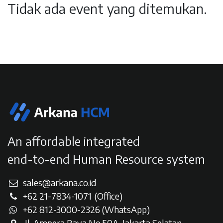
Tidak ada event yang ditemukan.
An affordable integrated
end-to-end Human Resource system
sales@arkana.co.id
+62 21-7834-107
1
(Office)
+62 812-3000-2326 (WhatsAp
p)
Jl. Ampera Raya No.50A, Jakarta Selatan​