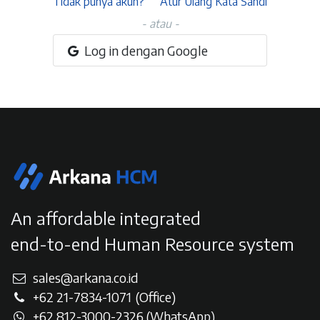
Tidak punya akun?
Atur Ulang Kata Sandi
- atau -
Log in dengan Google
An affordable integrated
end-to-end Human Resource system
sales@arkana.co.id
+62 21-7834-107
1
(Office)
+62 812-3000-2326 (WhatsAp
p)