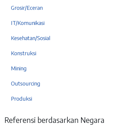
9
Grosir/Eceran
5
IT/Komunikasi
6
Kesehatan/Sosial
1
Konstruksi
2
Mining
2
Outsourcing
5
Produksi
Referensi berdasarkan Negara