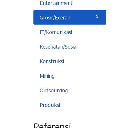
1
Entertainment
9
Grosir/Eceran
5
IT/Komunikasi
6
Kesehatan/Sosial
1
Konstruksi
2
Mining
2
Outsourcing
5
Produksi
An affordable integrated
Referensi