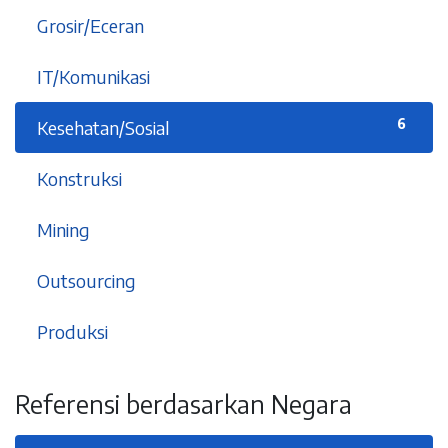
9
Grosir/Eceran
5
IT/Komunikasi
6
Kesehatan/Sosial
1
Konstruksi
2
Mining
2
Outsourcing
5
Produksi
Referensi berdasarkan Negara