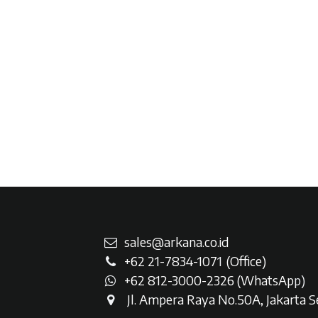
sales@arkana.co.id
+62 21-7834-107
1
(Office)
+62 812-3000-2326 (WhatsAp
p)
Jl. Ampera Raya No.50A, Jakarta Se