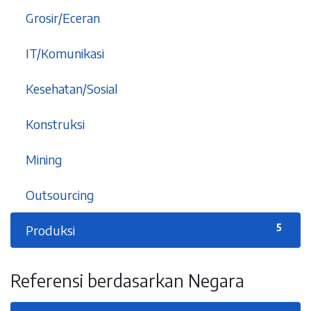
9
Grosir/Eceran
5
IT/Komunikasi
6
Kesehatan/Sosial
1
Konstruksi
2
Mining
2
Outsourcing
5
Produksi
Referensi berdasarkan Negara